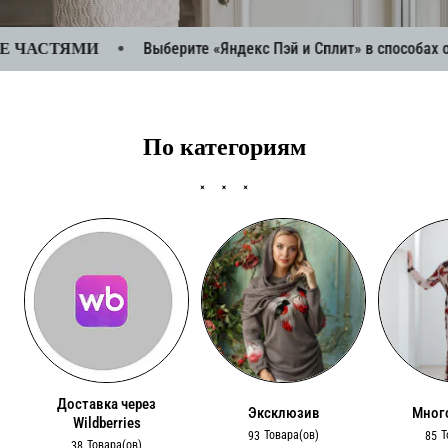
от
производителя.
АСТЯМИ
Выберите «Яндекс Пэй и Сплит» в способах оплат
Интернет-
ателье,
По категориям
онлайн-
каталог,
доставка
по
всей
России.
Доставка через
Эксклюзив
Мног
Wildberries
Товара(ов)
Т
93
85
Товара(ов)
38