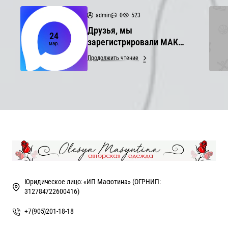
admin
0
523
Друзья, мы
24
зарегистрировали МАКС
мар.
канал, приглашаем Вас к
Продолжить чтение
нему присоединиться
МАКС
Юридическое лицо: «ИП Масютина» (ОГРНИП:
312784722600416)
+7(905)201-18-18