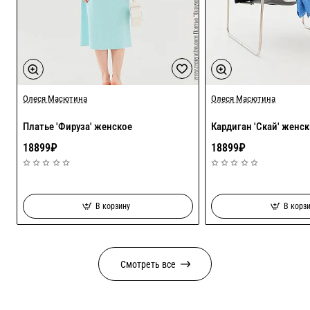
Олеся Масютина
❤ Новинка
Олеся Масютина
Платье 'Фируза' женское
Кардиган 'Скай' женс
18899₽
18899₽
В корзину
В корз
Cмотреть все