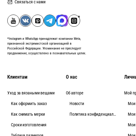
Связаться с нами
*Instagram и WhatsApp принадлежат компании Meta,
признанной экстремистской организацией в
Российской Федерации. Упоминание не преследует
продвижение, осуществлено в познавательных целях.
Клиентам
О нас
Личн
Уход за вязаными вещами
Об авторе
Мой п
Как оформить заказ
Новости
Мои
Как снимать мерки
Политика конфиденциальности
Мои
Cроки изготовления
Мои
Таблица размеров
Мои